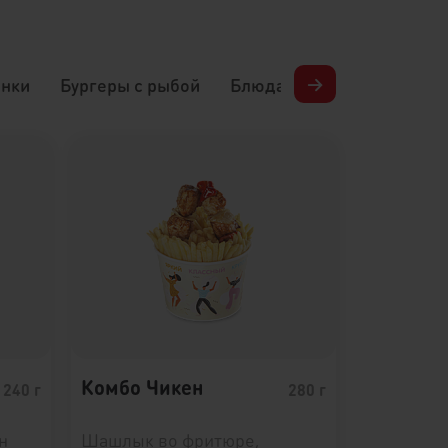
нки
Бургеры с рыбой
Блюда в лаваше
→
Карт
Комбо Чикен
240 г
280 г
н
Шашлык во фритюре,