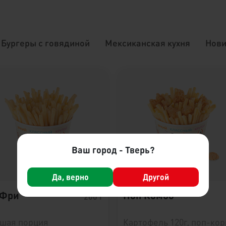
Бургеры с говядиной
Мексиканская кухня
Нови
Ваш город - Тверь?
Да, верно
Другой
 Фри
Поп Комбо
200 г
шая порция
Картофель 120г, поп-кор