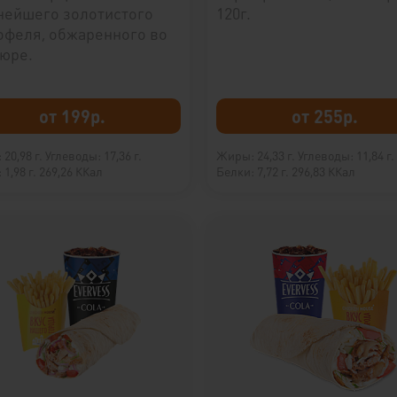
нейшего золотистого
120г.
офеля, обжаренного во
юре.
от 199р.
от 255р.
20,98 г.
Углеводы: 17,36 г.
Жиры: 24,33 г.
Углеводы: 11,84 г.
1,98 г.
269,26 ККал
Белки: 7,72 г.
296,83 ККал