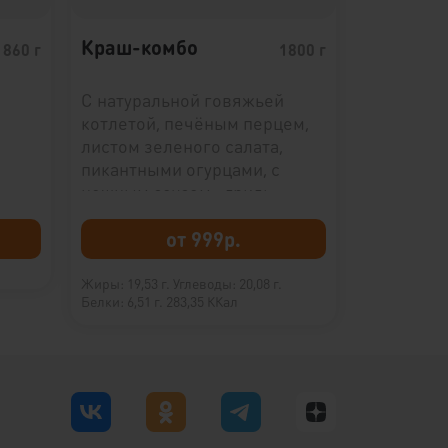
Краш-комбо
860 г
1800 г
С натуральной говяжьей
котлетой, печёным перцем,
листом зеленого салата,
пикантными огурцами, с
нежным соусом «гриль
тейсти» на пшеничной
булочке.
от 999р.
Жиры: 19,53 г.
Углеводы: 20,08 г.
Белки: 6,51 г.
283,35 ККал