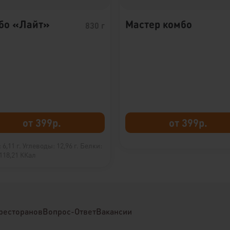
бо «Лайт»
Мастер комбо
830 г
от 399р.
от 399р.
6,11 г.
Углеводы: 12,96 г.
Белки:
118,21 ККал
ресторанов
Вопрос-Ответ
Вакансии