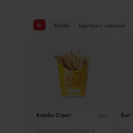
←
Комбо
Бургеры с курицей
Комбо Стрит
Биг
180 г
Нежное куриное филе в
Боль