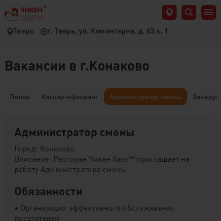
Тверь
г. Тверь, ул. Коминтерна, д. 63 к. 1
Вакансии в г.Конаково
Повар
Кассир-официант
Администратор смены
Заведую
Администратор смены
Город: Конаково
Описание: Ресторан Чикен Хауз™ приглашает на
работу Администратора смены.
Обязанности
• Организация эффективного обслуживания
посетителей