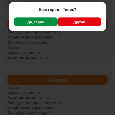
Администратор смены
Ваш город - Тверь?
Да, верно
Другой
Ржев
Заведующий производством
Управляющий филиалом
Технический персонал
Повар
Кассир-официант
Администратор смены
Конаково
Повар
Кассир-официант
Администратор смены
Заведующий производством
Управляющий филиалом
Технический персонал