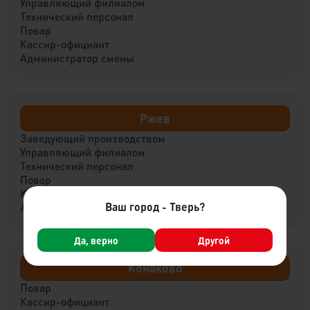
Управляющий филиалом
Технический персонал
Повар
Кассир-официант
Администратор смены
Ржев
Заведующий производством
Управляющий филиалом
Технический персонал
Повар
Кассир-официант
Ваш город - Тверь?
Администратор смены
Да, верно
Другой
Конаково
Повар
Кассир-официант