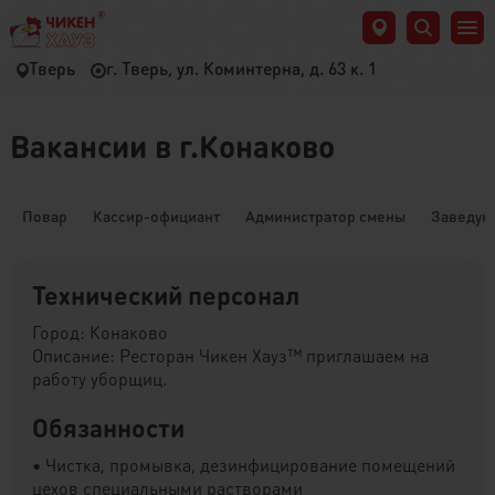
Тверь
г. Тверь, ул. Коминтерна, д. 63 к. 1
Вакансии в г.Конаково
Повар
Кассир-официант
Администратор смены
Заведую
Технический персонал
Город: Конаково
Описание: Ресторан Чикен Хауз™ приглашаем на
работу уборщиц.
Обязанности
• Чистка, промывка, дезинфицирование помещений
цехов специальными растворами