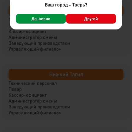
Ваш город - Тверь?
Вышний Волочёк
Да, верно
Другой
Технический персонал
Повар
Кассир-официант
Администратор смены
Заведующий производством
Управляющий филиалом
Нижний Тагил
Технический персонал
Повар
Кассир-официант
Администратор смены
Заведующий производством
Управляющий филиалом