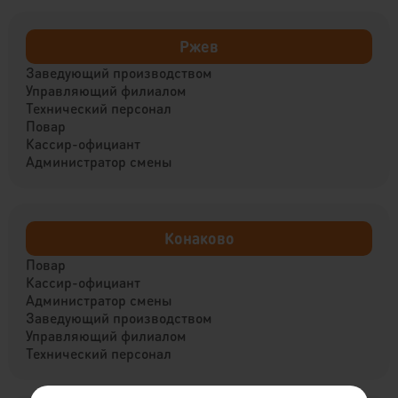
Ржев
Заведующий производством
Управляющий филиалом
Технический персонал
Повар
Кассир-официант
Администратор смены
Конаково
Повар
Кассир-официант
Администратор смены
Заведующий производством
Управляющий филиалом
Технический персонал