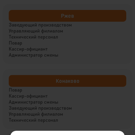
Ржев
Заведующий производством
Управляющий филиалом
Технический персонал
Повар
Кассир-официант
Администратор смены
Конаково
Повар
Кассир-официант
Администратор смены
Заведующий производством
Управляющий филиалом
Технический персонал