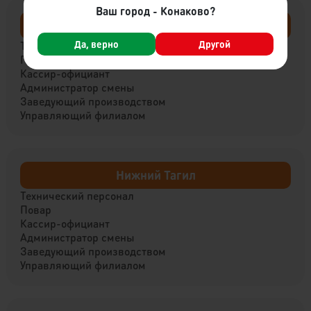
Ваш город - Конаково?
Вышний Волочёк
Да, верно
Другой
Технический персонал
Повар
Кассир-официант
Администратор смены
Заведующий производством
Управляющий филиалом
Нижний Тагил
Технический персонал
Повар
Кассир-официант
Администратор смены
Заведующий производством
Управляющий филиалом