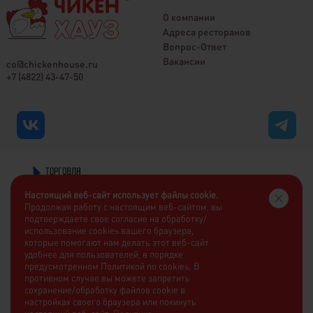
О компании
Адреса ресторанов
Вопрос-Ответ
Вакансии
co@chickenhouse.ru
+7 (4822) 43-47-50
Настоящий веб-сайт использует файлы cookie.
Продолжая работу с настоящим веб-сайтом, вы
подтверждаете свое согласие на обработку/
использование cookies вашего браузера,
которые помогают нам делать этот веб-сайт
удобнее для пользователей, в порядке
предусмотренном Политикой по cookies. В
противном случае вы можете запретить
сохранение/обработку файлов cookie в
настройках своего браузера или покинуть