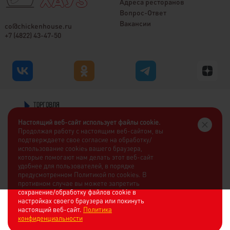
Адреса ресторанов
Вопрос-Ответ
Вакансии
co@chickenhouse.ru
+7 (4822) 43-47-50
Настоящий веб-сайт использует файлы cookie.
Продолжая работу с настоящим веб-сайтом, вы
подтверждаете свое согласие на обработку/
использование cookies вашего браузера,
которые помогают нам делать этот веб-сайт
удобнее для пользователей, в порядке
предусмотренном Политикой по cookies. В
противном случае вы можете запретить
сохранение/обработку файлов cookie в
настройках своего браузера или покинуть
настоящий веб-сайт.
Политика
конфиденциальности