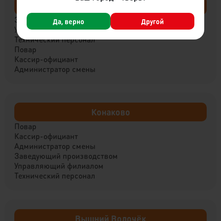
Ржев
Заведующий производством
Да, верно
Другой
Управляющий филиалом
Технический персонал
Повар
Кассир-официант
Администратор смены
Конаково
Повар
Кассир-официант
Администратор смены
Заведующий производством
Управляющий филиалом
Технический персонал
Вышний Волочёк