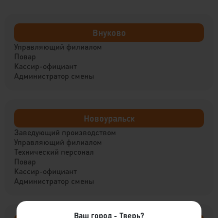
Внуково
Управляющий филиалом
Повар
Кассир-официант
Администратор смены
Новоуральск
Заведующий производством
Управляющий филиалом
Технический персонал
Повар
Кассир-официант
Администратор смены
Ваш город - Тверь?