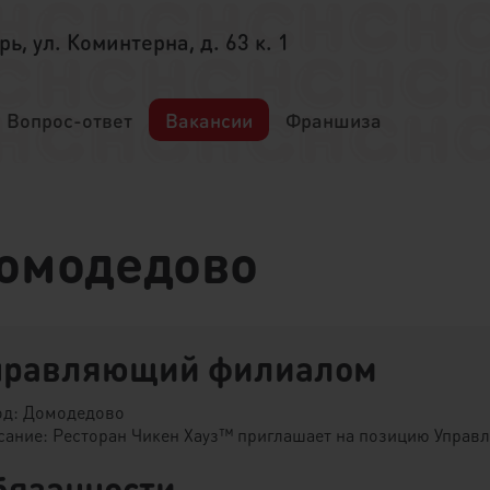
ерь, ул. Коминтерна, д. 63 к. 1
Вопрос-ответ
Вакансии
Франшиза
Домодедово
правляющий филиалом
од: Домодедово
сание: Ресторан Чикен Хауз™ приглашает на позицию Управ
бязанности