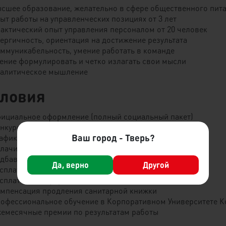
ысшее образование, желательно в сфере общественного пит
пыт работы на управленческих позициях от 3 лет
рактический опыт управления персоналом от 20 человек
нергичность‚ ориентация на достижение результата
оммуникабельность, умение работать в команде
мение формулировать и четко излагать свои мысли
налитическое мышление
словия
фициальное оформление (полный социальный пакет)
онкурентная заработная плата
Ваш город - Тверь?
рафик работы 5/2
плачиваемые перерывы
адбавка за стаж работы
Да, верно
Другой
есплатное питание
есплатная униформа
омпенсация продления санитарной книжки
рофессиональное обучение в Корпоративном Университете 
жемесячные премии по результатам работы