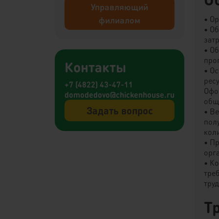
Управляющий
• О
филиалом
• О
затр
• О
про
Контакты
• О
рес
+7 (4822) 43-47-11
Офо
domodedovo@chickenhouse.ru
общ
Задать вопрос
• В
пол
кол
• П
орг
• К
тре
тру
Т