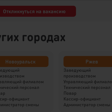
Откликнуться на вакансию
гих городах
Новоуральск
Ржев
ведующий
Заведующий
изводством
производством
авляющий филиалом
Управляющий филиал
нический персонал
Технический персонал
вар
Повар
сир-официант
Кассир-официант
инистратор смены
Администратор смены