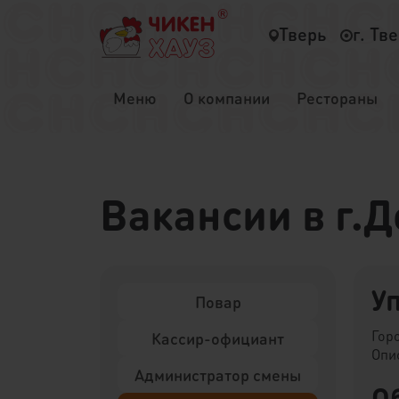
Тверь
г. Тв
Меню
О компании
Рестораны
Вакансии в г.
У
Повар
Гор
Кассир-официант
Опи
Администратор смены
О