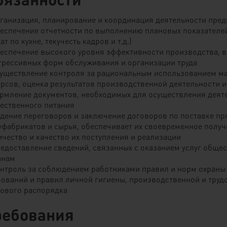
рганизация, планирование и координация деятельности пре
беспечение отчетности по выполнению плановых показателей
ат по кухне, текучесть кадров и т.д.)
беспечение высокого уровня эффективности производства, в
грессивных форм обслуживания и организации труда
существление контроля за рациональным использованием ма
урсов, оценка результатов производственной деятельности 
рмление документов, необходимых для осуществления деяте
ественного питания
едение переговоров и заключение договоров по поставке пр
уфабрикатов и сырья, обеспечивает их своевременное получе
ичество и качество их поступления и реализации
редоставление сведений, связанных с оказанием услуг общ
анам
онтроль за соблюдением работниками правил и норм охраны 
бований и правил личной гигиены, производственной и труд
дового распорядка
ребования