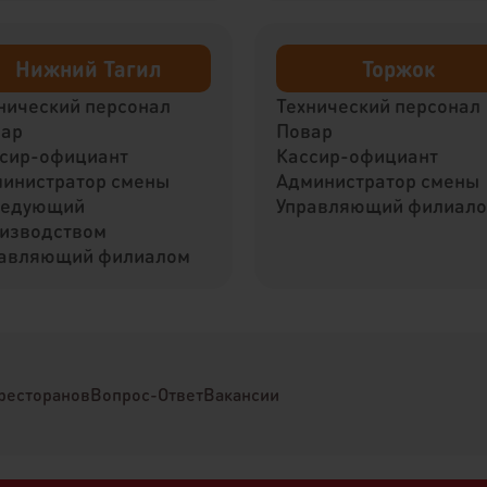
Нижний Тагил
Торжок
нический персонал
Технический персонал
вар
Повар
сир-официант
Кассир-официант
инистратор смены
Администратор смены
ведующий
Управляющий филиал
изводством
авляющий филиалом
ресторанов
Вопрос-Ответ
Вакансии