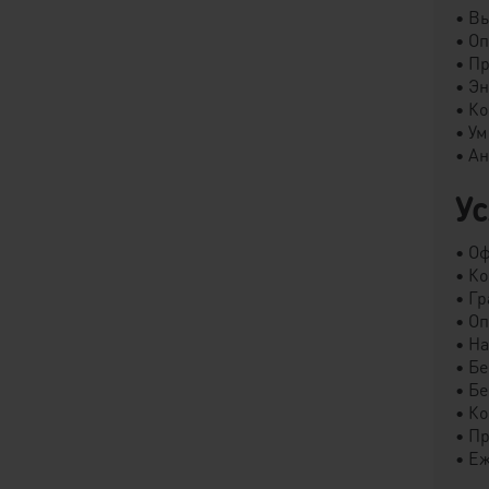
• В
• О
• П
• Э
• К
• У
• А
У
• О
• К
• Г
• О
• Н
• Б
• Б
• К
• П
• Е