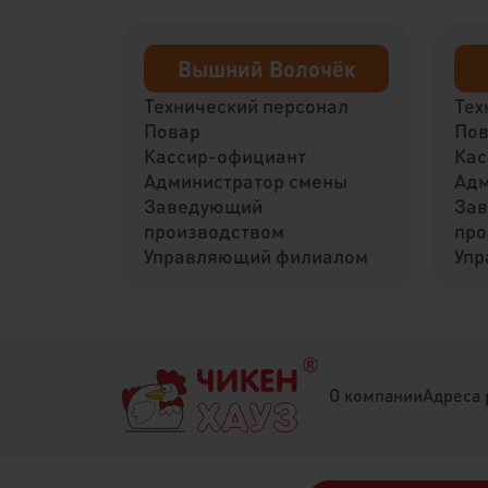
Вышний Волочёк
Технический персонал
Тех
Повар
По
Кассир-официант
Кас
Администратор смены
Адм
Заведующий
За
производством
про
Управляющий филиалом
Упр
О компании
Адреса 