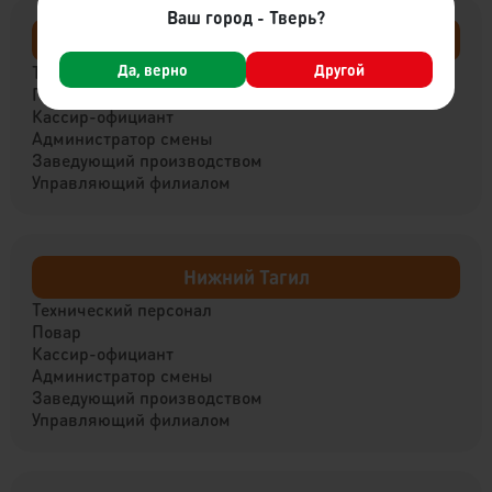
Ваш город - Тверь?
Вышний Волочёк
Да, верно
Другой
Технический персонал
Повар
Кассир-официант
Администратор смены
Заведующий производством
Управляющий филиалом
Нижний Тагил
Технический персонал
Повар
Кассир-официант
Администратор смены
Заведующий производством
Управляющий филиалом