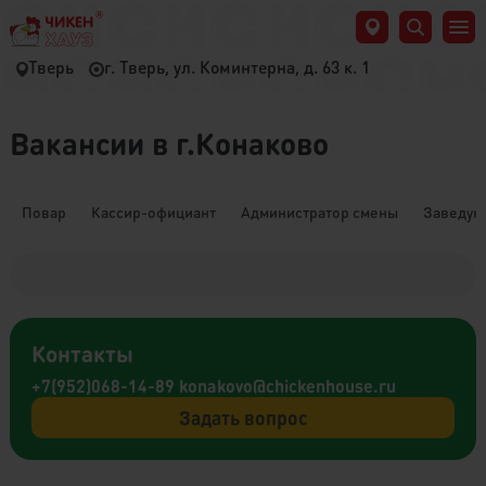
Тверь
г. Тверь, ул. Коминтерна, д. 63 к. 1
Вакансии в г.Конаково
Повар
Кассир-официант
Администратор смены
Заведую
Контакты
+7(952)068-14-89
konakovo@chickenhouse.ru
Задать вопрос