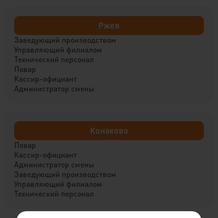
Ржев
Заведующий производством
Управляющий филиалом
Технический персонал
Повар
Кассир-официант
Администратор смены
Конаково
Повар
Кассир-официант
Администратор смены
Заведующий производством
Управляющий филиалом
Технический персонал