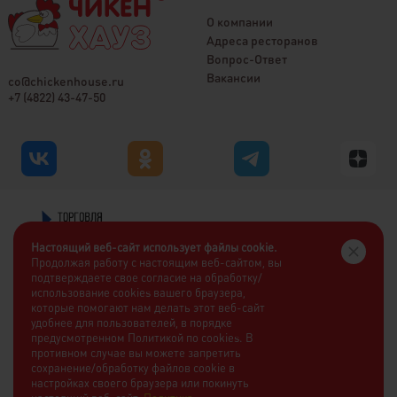
О компании
Адреса ресторанов
Вопрос-Ответ
Вакансии
co@chickenhouse.ru
+7 (4822) 43-47-50
Настоящий веб-сайт использует файлы cookie.
Продолжая работу с настоящим веб-сайтом, вы
подтверждаете свое согласие на обработку/
использование cookies вашего браузера,
которые помогают нам делать этот веб-сайт
удобнее для пользователей, в порядке
предусмотренном Политикой по cookies. В
противном случае вы можете запретить
сохранение/обработку файлов cookie в
настройках своего браузера или покинуть