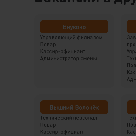
Внуково
Управляющий филиалом
За
Повар
про
Кассир-официант
Упр
Администратор смены
Тех
По
Кас
Адм
Вышний Волочёк
Технический персонал
Тех
Повар
По
Кассир-официант
Кас