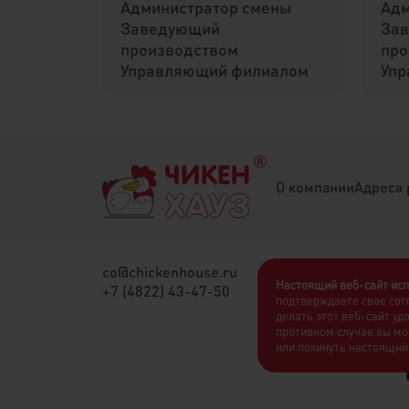
Администратор смены
Адм
Заведующий
За
производством
про
Управляющий филиалом
Упр
О компании
Адреса 
co@chickenhouse.ru
Настоящий веб-сайт исп
+7 (4822) 43-47-50
подтверждаете свое сог
делать этот веб-сайт уд
противном случае вы мо
или покинуть настоящий