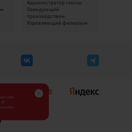
Администратор смены
ом
Заведующий
производством
Управляющий филиалом
гают нам
. В
браузера