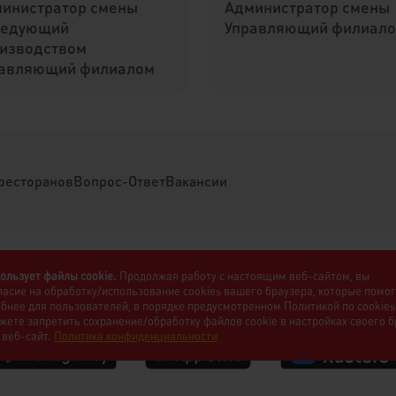
инистратор смены
Администратор смены
ведующий
Управляющий филиал
изводством
авляющий филиалом
ресторанов
Вопрос-Ответ
Вакансии
ользует файлы cookie.
Продолжая работу с настоящим веб-сайтом, вы
ласие на обработку/использование cookies вашего браузера, которые помо
обнее для пользователей, в порядке предусмотренном Политикой по cookies
жете запретить сохранение/обработку файлов cookie в настройках своего 
 веб-сайт.
Политика конфиденциальности