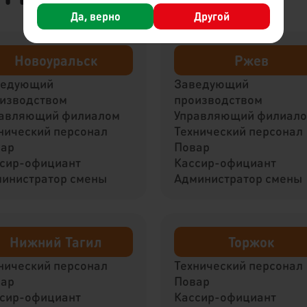
Да, верно
Другой
Новоуральск
Ржев
ведующий
Заведующий
изводством
производством
авляющий филиалом
Управляющий филиал
нический персонал
Технический персонал
вар
Повар
сир-официант
Кассир-официант
инистратор смены
Администратор смены
Нижний Тагил
Торжок
нический персонал
Технический персонал
вар
Повар
сир-официант
Кассир-официант