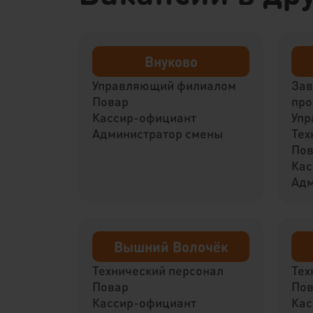
Внуково
Управляющий филиалом
За
Повар
про
Кассир-официант
Упр
Администратор смены
Тех
По
Кас
Адм
Вышний Волочёк
Технический персонал
Тех
Повар
По
Кассир-официант
Кас