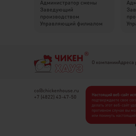
Администратор смены
Адм
Заведующий
За
производством
про
Управляющий филиалом
Упр
О компании
Адреса 
co@chickenhouse.ru
Настоящий веб-сайт исп
+7 (4822) 43-47-50
подтверждаете свое сог
делать этот веб-сайт уд
противном случае вы мо
или покинуть настоящий