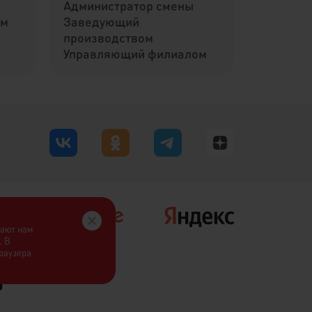
Администратор смены
ом
Заведующий
производством
Управляющий филиалом
гают нам
. В
браузера