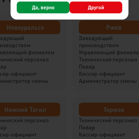
Да, верно
Другой
Новоуральск
Ржев
ведующий
Заведующий
изводством
производством
авляющий филиалом
Управляющий филиал
нический персонал
Технический персонал
вар
Повар
сир-официант
Кассир-официант
инистратор смены
Администратор смены
Нижний Тагил
Торжок
нический персонал
Технический персонал
вар
Повар
сир-официант
Кассир-официант