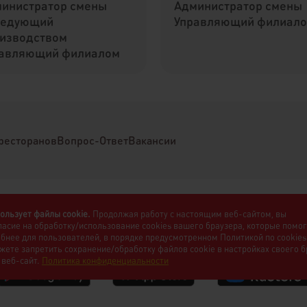
инистратор смены
Администратор смены
ведующий
Управляющий филиал
изводством
авляющий филиалом
ресторанов
Вопрос-Ответ
Вакансии
ользует файлы cookie.
Продолжая работу с настоящим веб-сайтом, вы
ласие на обработку/использование cookies вашего браузера, которые помо
обнее для пользователей, в порядке предусмотренном Политикой по cookies
жете запретить сохранение/обработку файлов cookie в настройках своего 
 веб-сайт.
Политика конфиденциальности