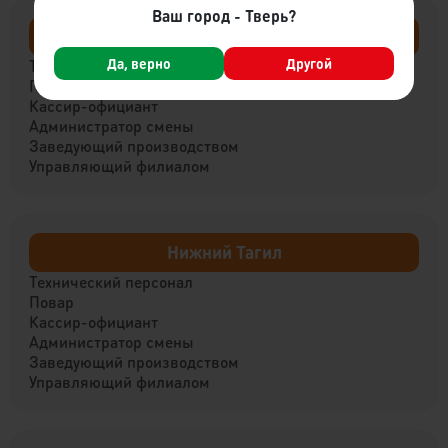
Ваш город - Тверь?
Вышний Волочёк
Да, верно
Другой
Технический персонал
Повар
Кассир-официант
Администратор смены
Заведующий производством
Управляющий филиалом
Нижний Тагил
Технический персонал
Повар
Кассир-официант
Администратор смены
Заведующий производством
Управляющий филиалом