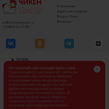
О компании
Адреса ресторанов
Вопрос-Ответ
Вакансии
co@chickenhouse.ru
+7 (4822) 43-47-50
Настоящий веб-сайт использует файлы cookie.
Продолжая работу с настоящим веб-сайтом, вы
подтверждаете свое согласие на обработку/
использование cookies вашего браузера,
которые помогают нам делать этот веб-сайт
удобнее для пользователей, в порядке
предусмотренном Политикой по cookies. В
противном случае вы можете запретить
сохранение/обработку файлов cookie в
настройках своего браузера или покинуть