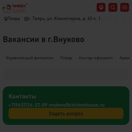
Тверь
г. Тверь, ул. Коминтерна, д. 63 к. 1
Вакансии в г.Внуково
Управляющий филиалом
Повар
Кассир-официант
Админ
Контакты
+7(965)724-22-09
vnukovo@chickenhouse.ru
Задать вопрос