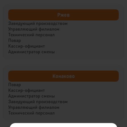
Ржев
Заведующий производством
Управляющий филиалом
Технический персонал
Повар
Кассир-официант
Администратор смены
Конаково
Повар
Кассир-официант
Администратор смены
Заведующий производством
Управляющий филиалом
Технический персонал