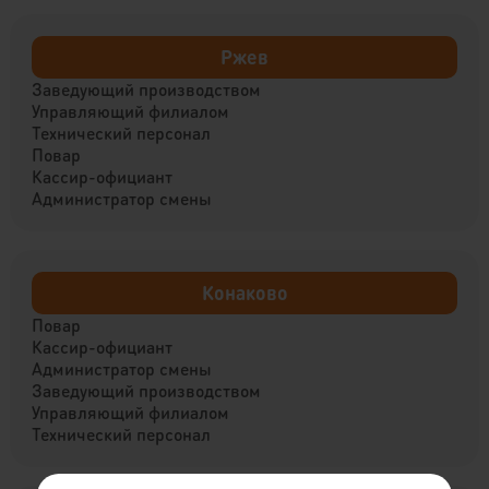
Ржев
Заведующий производством
Управляющий филиалом
Технический персонал
Повар
Кассир-официант
Администратор смены
Конаково
Повар
Кассир-официант
Администратор смены
Заведующий производством
Управляющий филиалом
Технический персонал