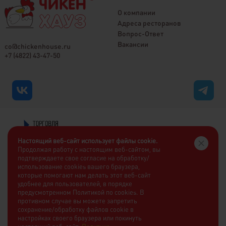
О компании
Адреса ресторанов
Вопрос-Ответ
Вакансии
co@chickenhouse.ru
+7 (4822) 43-47-50
Настоящий веб-сайт использует файлы cookie.
Продолжая работу с настоящим веб-сайтом, вы
подтверждаете свое согласие на обработку/
использование cookies вашего браузера,
которые помогают нам делать этот веб-сайт
удобнее для пользователей, в порядке
предусмотренном Политикой по cookies. В
противном случае вы можете запретить
сохранение/обработку файлов cookie в
настройках своего браузера или покинуть