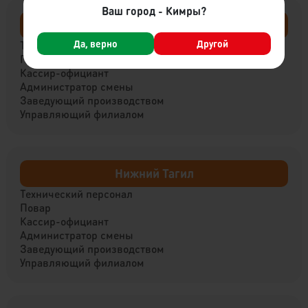
Ваш город - Кимры?
Вышний Волочёк
Да, верно
Другой
Технический персонал
Повар
Кассир-официант
Администратор смены
Заведующий производством
Управляющий филиалом
Нижний Тагил
Технический персонал
Повар
Кассир-официант
Администратор смены
Заведующий производством
Управляющий филиалом