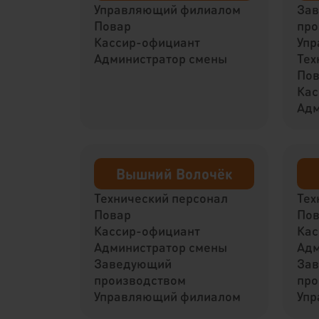
Управляющий филиалом
За
Повар
про
Кассир-официант
Упр
Администратор смены
Тех
По
Кас
Адм
Вышний Волочёк
Технический персонал
Тех
Повар
По
Кассир-официант
Кас
Администратор смены
Адм
Заведующий
За
производством
про
Управляющий филиалом
Упр