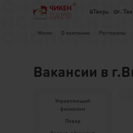
Тверь
г. Тв
Меню
О компании
Рестораны
Вакансии в г.В
Управляющий
филиалом
Повар
Кассир-официант