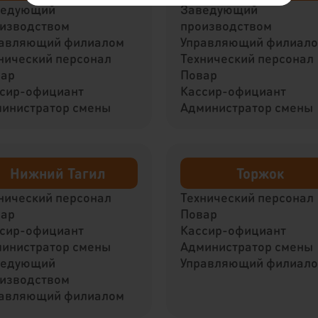
ведующий
Заведующий
изводством
производством
авляющий филиалом
Управляющий филиал
нический персонал
Технический персонал
вар
Повар
сир-официант
Кассир-официант
инистратор смены
Администратор смены
Нижний Тагил
Торжок
нический персонал
Технический персонал
вар
Повар
сир-официант
Кассир-официант
инистратор смены
Администратор смены
ведующий
Управляющий филиал
изводством
авляющий филиалом