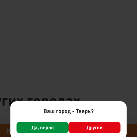
гих городах
Ваш город - Тверь?
Да, верно
Другой
Новоуральск
Ржев