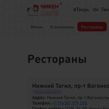
Тверь
г. Тв
Меню
О компании
Рестораны
Рестораны
Нижний Тагил, пр-т Вагонос
Чикен Хауз Авто
Адрес:
Нижний Тагил, пр-т Вагоностр
Телефон:
+7 (3435) 379 200
График работы:
7.00-24.00, Чикен Ха