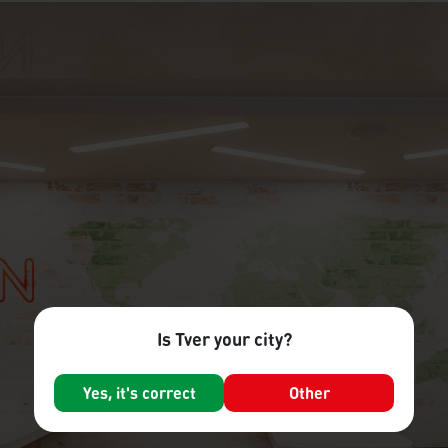
Is Tver your city?
Yes, it's correct
Other