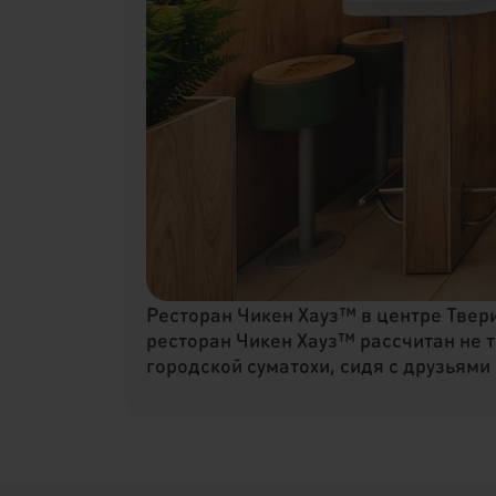
Ресторан Чикен Хауз™ в центре Твер
ресторан Чикен Хауз™ рассчитан не тол
городской суматохи, сидя с друзьями