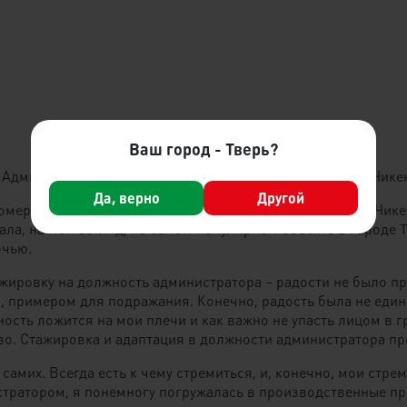
Ваш город - Тверь?
 Администратор одного из ресторанов сети бистро ТМ "Чикен
Да, верно
Другой
омерно, можно сказать, в лучших традициях компании «Чике
тала, на мой взгляд, на самом популярном объекте в городе
очью.
ировку на должность администратора – радости не было пред
, примером для подражания. Конечно, радость была не еди
ность ложится на мои плечи и как важно не упасть лицом в
тво. Стажировка и адаптация в должности администратора п
 самих. Всегда есть к чему стремиться, и, конечно, мои стр
ратором, я понемногу погружалась в производственные проц