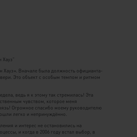
 Хауз"
н Хауз». Вначале была должность официанта-
 Твери. Это объект с особым темпом и ритмом
ела, ведь я к этому так стремилась! Эта
нственным чувством, которое меня
 грязь! Огромное спасибо моему руководителю
рошли легко и непринуждённо.
емления и интерес не остановились на
ессы, и когда в 2006 году встал выбор, в