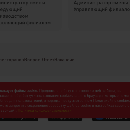
инистратор смены
Администратор смены
ведующий
Управляющий филиал
изводством
авляющий филиалом
ресторанов
Вопрос-Ответ
Вакансии
ользует файлы cookie.
Продолжая работу с настоящим веб-сайтом, вы
ласие на обработку/использование cookies вашего браузера, которые помо
обнее для пользователей, в порядке предусмотренном Политикой по cookies
жете запретить сохранение/обработку файлов cookie в настройках своего 
 веб-сайт.
Политика конфиденциальности