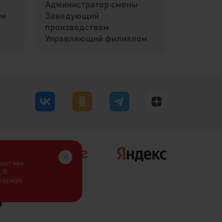
Администратор смены
ом
Заведующий
производством
Управляющий филиалом
гают нам
. В
браузера