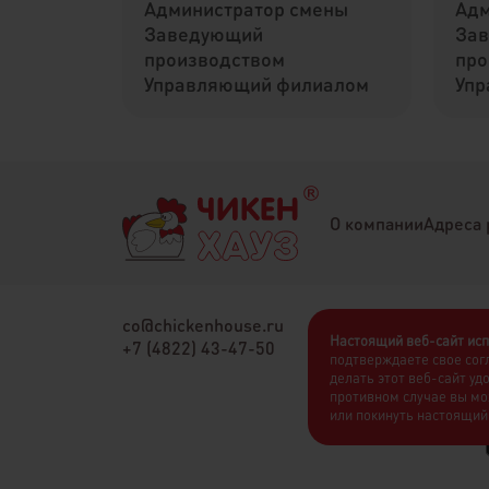
Администратор смены
Адм
Заведующий
За
производством
про
Управляющий филиалом
Упр
О компании
Адреса 
co@chickenhouse.ru
Настоящий веб-сайт исп
+7 (4822) 43-47-50
подтверждаете свое сог
делать этот веб-сайт уд
противном случае вы мо
или покинуть настоящий