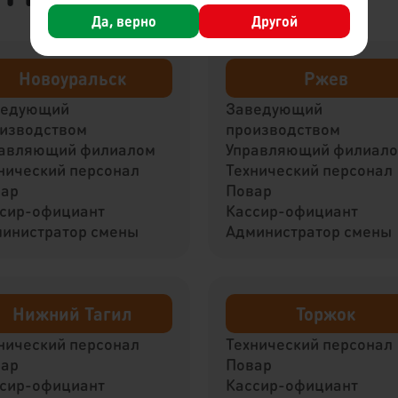
Да, верно
Другой
Новоуральск
Ржев
ведующий
Заведующий
изводством
производством
авляющий филиалом
Управляющий филиал
нический персонал
Технический персонал
вар
Повар
сир-официант
Кассир-официант
инистратор смены
Администратор смены
Нижний Тагил
Торжок
нический персонал
Технический персонал
вар
Повар
сир-официант
Кассир-официант