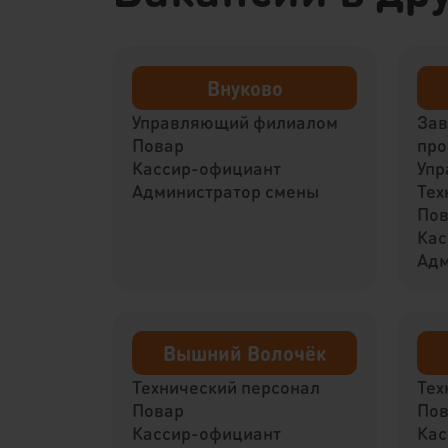
Внуково
Управляющий филиалом
За
Повар
про
Кассир-официант
Упр
Администратор смены
Тех
По
Кас
Адм
Вышний Волочёк
Технический персонал
Тех
Повар
По
Кассир-официант
Кас