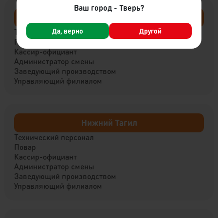
Ваш город - Тверь?
Вышний Волочёк
Да, верно
Другой
Технический персонал
Повар
Кассир-официант
Администратор смены
Заведующий производством
Управляющий филиалом
Нижний Тагил
Технический персонал
Повар
Кассир-официант
Администратор смены
Заведующий производством
Управляющий филиалом