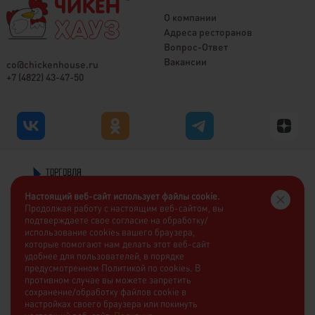
О компании
Адреса ресторанов
Вопрос-Ответ
Вакансии
co@chickenhouse.ru
+7 (4822) 43-47-50
Настоящий веб-сайт использует файлы cookie.
Продолжая работу с настоящим веб-сайтом, вы
подтверждаете свое согласие на обработку/
использование cookies вашего браузера,
которые помогают нам делать этот веб-сайт
удобнее для пользователей, в порядке
предусмотренном Политикой по cookies. В
противном случае вы можете запретить
сохранение/обработку файлов cookie в
настройках своего браузера или покинуть