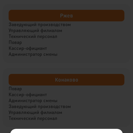
Ржев
Заведующий производством
Управляющий филиалом
Технический персонал
Повар
Кассир-официант
Администратор смены
Конаково
Повар
Кассир-официант
Администратор смены
Заведующий производством
Управляющий филиалом
Технический персонал