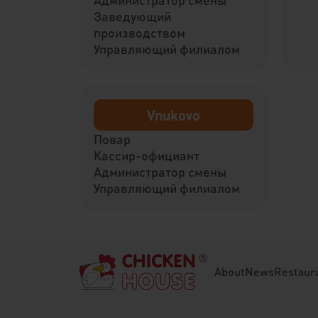
Заведующий
производством
Управляющий филиалом
Vnukovo
Повар
Кассир-официант
Администратор смены
Управляющий филиалом
About
News
Restaur