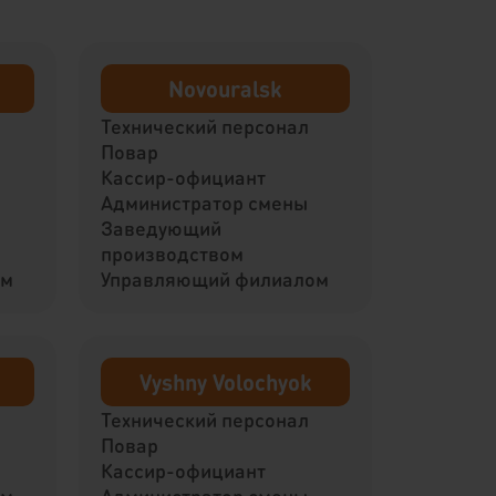
Novouralsk
Технический персонал
Повар
Кассир-официант
Администратор смены
Заведующий
производством
ом
Управляющий филиалом
Vyshny Volochyok
Технический персонал
Повар
Кассир-официант
ом
Администратор смены