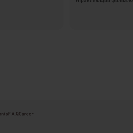
ants
F.A.Q
Career