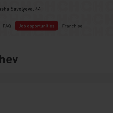
asha Savelyeva, 44
FAQ
Job opportunities
Franchise
zhev