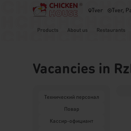
Tver
Tver, P
Products
About us
Restaurants
Vacancies in R
Технический персонал
Повар
Кассир-официант