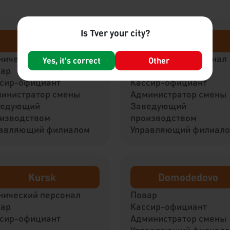
Is Tver your city?
Tver
Rzhev
нический персонал
Технический персонал
Yes, it's correct
Other
вар
Повар
сир-официант
Кассир-официант
инистратор смены
Администратор смены
ведующий
Заведующий
изводством
производством
авляющий филиалом
Управляющий филиал
Kursk
Domodedovo
нический персонал
Повар
вар
Кассир-официант
сир-официант
Администратор смены
Управляющий филиал