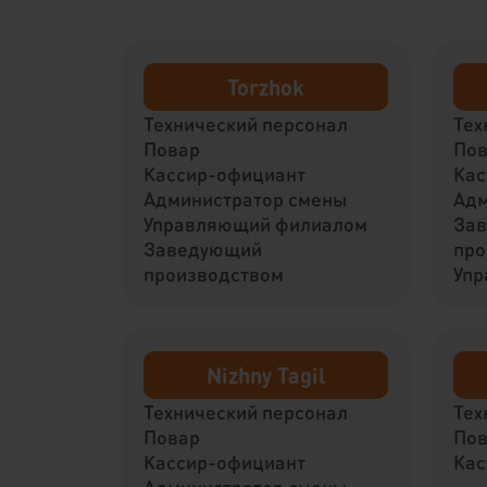
Torzhok
Технический персонал
Тех
Повар
По
Кассир-официант
Кас
Администратор смены
Адм
Управляющий филиалом
За
Заведующий
про
производством
Упр
Nizhny Tagil
Технический персонал
Тех
Повар
По
Кассир-официант
Кас
Администратор смены