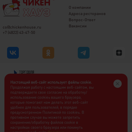
О компании
Адреса ресторанов
Вопрос-Ответ
Вакансии
co@chickenhouse.ru
+7 (4822) 43-47-50
Настоящий веб-сайт использует файлы cookie.
Продолжая работу с настоящим веб-сайтом, вы
подтверждаете свое согласие на обработку/
использование cookies вашего браузера,
которые помогают нам делать этот веб-сайт
удобнее для пользователей, в порядке
предусмотренном Политикой по cookies. В
противном случае вы можете запретить
сохранение/обработку файлов cookie в
настройках своего браузера или покинуть