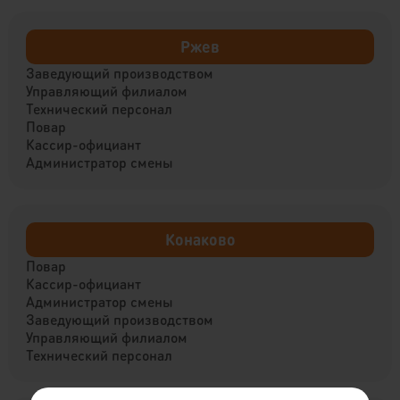
Ржев
Заведующий производством
Управляющий филиалом
Технический персонал
Повар
Кассир-официант
Администратор смены
Конаково
Повар
Кассир-официант
Администратор смены
Заведующий производством
Управляющий филиалом
Технический персонал