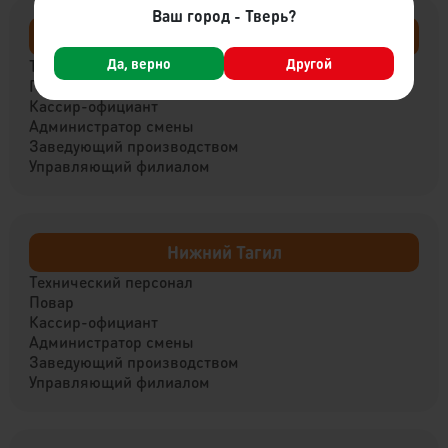
Ваш город - Тверь?
Вышний Волочёк
Да, верно
Другой
Технический персонал
Повар
Кассир-официант
Администратор смены
Заведующий производством
Управляющий филиалом
Нижний Тагил
Технический персонал
Повар
Кассир-официант
Администратор смены
Заведующий производством
Управляющий филиалом