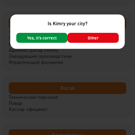
Nizhny Tagil
Is Kimry your city?
Технический персонал
Повар
Yes, it's correct
Other
Кассир-официант
Администратор смены
Заведующий производством
Управляющий филиалом
Kursk
Технический персонал
Повар
Кассир-официант