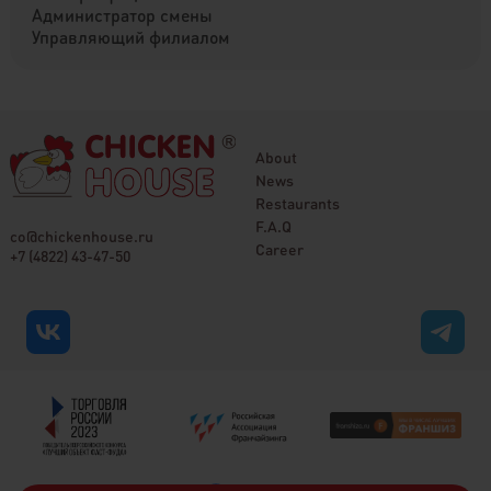
Администратор смены
Управляющий филиалом
About
News
Restaurants
F.A.Q
co@chickenhouse.ru
Career
+7 (4822) 43-47-50